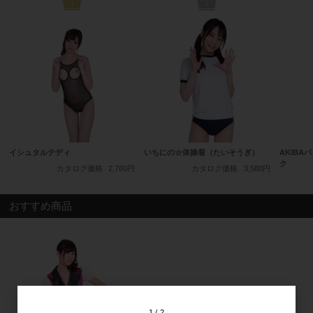
1
2
イシュタルテディ
いちにの☆体操着（たいそうぎ）
AKIBA
ク
カタログ価格
2,780円
カタログ価格
3,580円
おすすめ商品
1
2