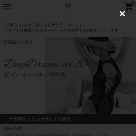
0
C
l
o
ご利用いただき、誠にありがとうございます。
s
当サイトは株式会社スターファイアが運営する卸専用サイトです。
e
・新着情報＆欠品情報&入荷情報
2026-07-23
【夏季】休業のお知らせ（8/11,8/13,8/14,8/15,8/16）「8/10,8/12は営業しております」