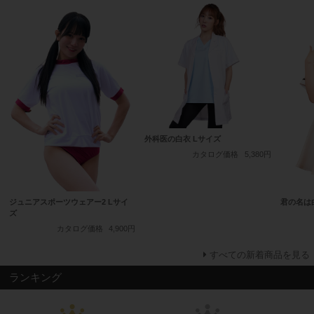
外科医の白衣 Lサイズ
カタログ価格
5,380円
ジュニアスポーツウェアー2 Lサイ
君の名は
ズ
カタログ価格
4,900円
すべての新着商品を見る
ランキング