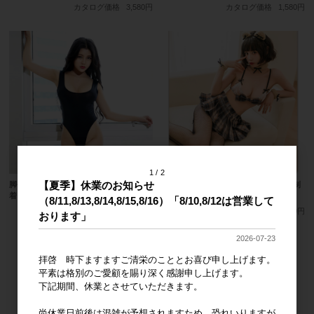
カタログ価格
3,580円
カタログ価格
1,580円
1
2
【夏季】休業のお知らせ
脚長のハイレグオープンTバック競泳水
カフェラテカラーの可愛すぎスクール制
着
服
（8/11,8/13,8/14,8/15,8/16）「8/10,8/12は営業して
カタログ価格
980円
カタログ価格
3,380円
おります」
2026-07-23
拝啓 時下ますますご清栄のこととお喜び申し上げます。
平素は格別のご愛顧を賜り深く感謝申し上げます。
下記期間、休業とさせていただきます。
尚休業日前後は混雑が予想されますため、恐れいりますが