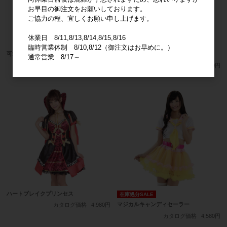
お早目の御注文をお願いしております。
ご協力の程、宜しくお願い申し上げます。
休業日 8/11,8/13,8/14,8/15,8/16
臨時営業体制 8/10,8/12（御注文はお早めに。）
可愛らしさをしっかりアピールメイド
千夜恋物語レッド
通常営業 8/17～
カタログ価格
4,680円
カタログ価格
3,800円
ハートブレイクプリンセス
在庫処分SALE
マジカルキャンディセーラー
カタログ価格
4,980円
カタログ価格
4,580円