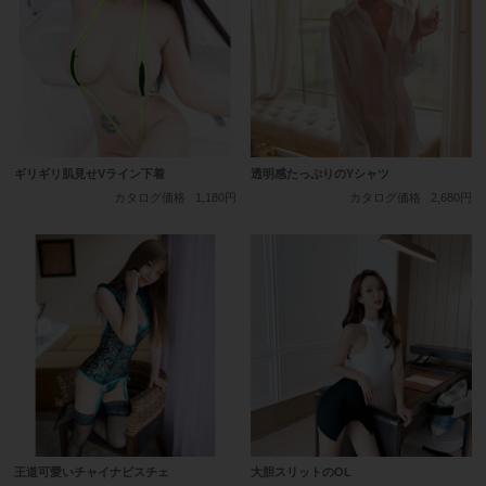
ギリギリ肌見せVライン下着
透明感たっぷりのYシャツ
カタログ価格
1,180円
カタログ価格
2,680円
王道可愛いチャイナビスチェ
大胆スリットのOL