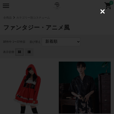
0
C
l
全商品
カテゴリー別コスチューム
o
s
ファンタジー・アニメ風
e
37
件中 1〜37件目
並び替え
表示切替