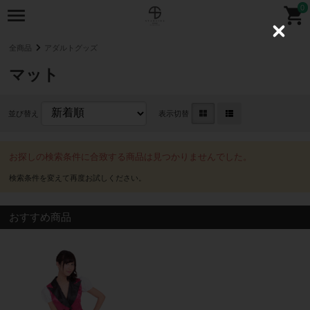
0
C
l
全商品
アダルトグッズ
o
s
マット
e
並び替え
表示切替
お探しの検索条件に合致する商品は見つかりませんでした。
おすすめ商品