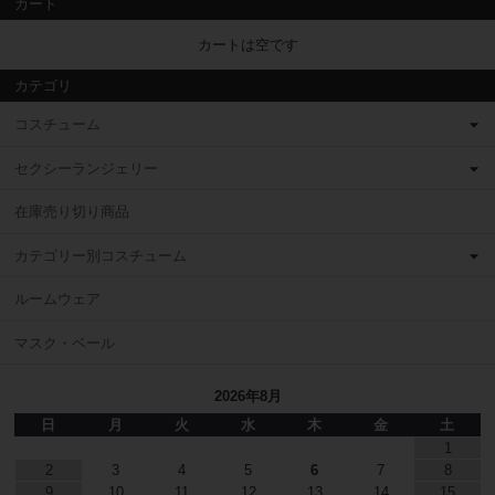
カート
カートは空です
カテゴリ
コスチューム
セクシーランジェリー
在庫売り切り商品
カテゴリー別コスチューム
ルームウェア
マスク・ベール
2026年8月
日
月
火
水
木
金
土
1
2
3
4
5
6
7
8
9
10
11
12
13
14
15