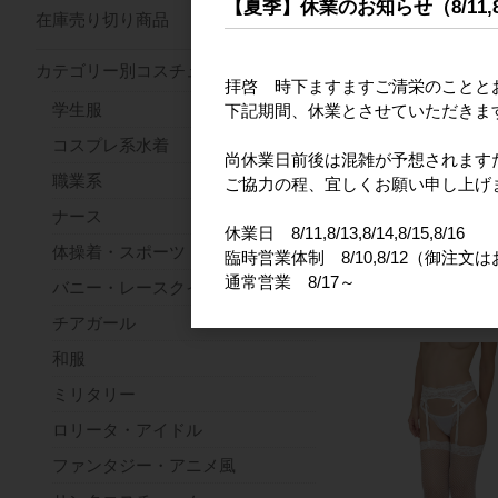
【夏季】休業のお知らせ（8/11,8/13
在庫売り切り商品
カテゴリー別コスチューム
拝啓 時下ますますご清栄のことと
学生服
下記期間、休業とさせていただきま
コスプレ系水着
尚休業日前後は混雑が予想されます
職業系
ご協力の程、宜しくお願い申し上げ
ナース
フェミニンフリルレ
休業日 8/11,8/13,8/14,8/15,8/16
付ガーターネットス
体操着・スポーツ
臨時営業体制 8/10,8/12（御注文
キング ブラック
通常営業 8/17～
バニー・レースクイーン
カタログ価格
チアガール
和服
ミリタリー
ロリータ・アイドル
ファンタジー・アニメ風