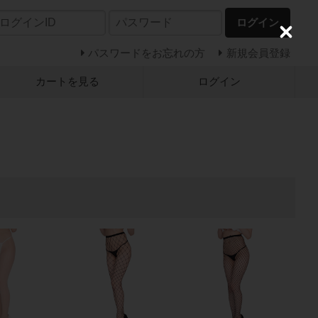
ログイン
C
l
パスワードをお忘れの方
新規会員登録
o
s
カートを見る
ログイン
e