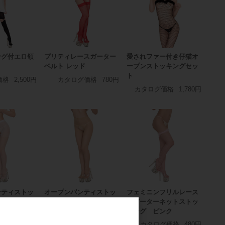
ング付エロ領
プリティレースガーター
愛されファー付き仔猫オ
ベルト レッド
ープンストッキングセッ
ト
価格
2,500円
カタログ価格
780円
カタログ価格
1,780円
ンティストッ
オープンパンティストッ
フェミニンフリルレース
ワイト
キング ヌードカラー
付ガーターネットストッ
キング ピンク
グ価格
780円
カタログ価格
780円
カタログ価格
480円