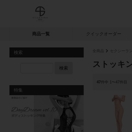
商品一覧
クイック
オーダー
全商品
セクシーラ
検索
ストッキ
検索
47
件中 1〜47件目
特集