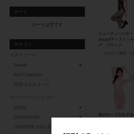
カート
カートは空です
ビューティーパター
sexyボディストッ
カテゴリ
グ ブラック
カタログ価格
1,
コスチューム
Bewith
A&TCollection
特別コスチューム
セクシーランジェリー
EROX
体のカーブをなぞる
DAYDREAM
オープンストッキ
ホワイト
LINGERIE COLLECTION
カタログ価格
1,