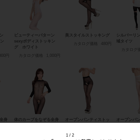
ン
ビューティーパターン
美スタイルストッキング
シルバーリ
キン
sexyボディストッキン
域タイツ
カタログ価格
480円
グ ホワイト
カタログ
000円
カタログ価格
1,000円
全身
体のカーブをなぞる全身
オープンパンティストッ
オープンパ
ング
オープンストッキング
キング ブラック
キング ホ
ブラック
カタログ価格
780円
カタロ
1
2
200円
カタログ価格
1,200円