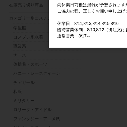
尚休業日前後は混雑が予想されます
在庫売り切り商品
ご協力の程、宜しくお願い申し上げ
カテゴリー別コスチューム
休業日 8/11,8/13,8/14,8/15,8/16
学生服
臨時営業体制 8/10,8/12（御注文
通常営業 8/17～
コスプレ系水着
職業系
ナース
体操着・スポーツ
バニー・レースクイーン
チアガール
和服
ミリタリー
ロリータ・アイドル
ファンタジー・アニメ風