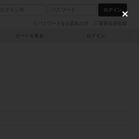
ログイン
C
l
パスワードをお忘れの方
新規会員登録
o
s
カートを見る
ログイン
e