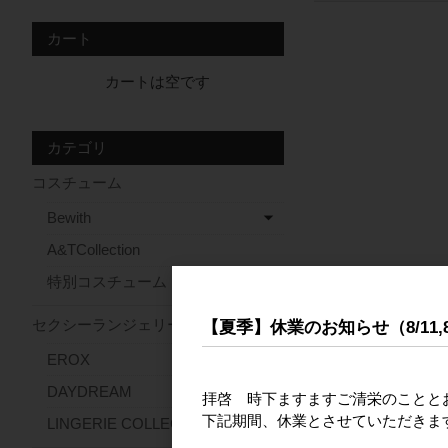
カート
カートは空です
カテゴリ
コスチューム
Bewith
A&TCollection
特別コスチューム
セクシーランジェリー
【夏季】休業のお知らせ（8/11,8/13
EROX
DAYDREAM
拝啓 時下ますますご清栄のことと
下記期間、休業とさせていただきま
LINGERIE COLLECTION