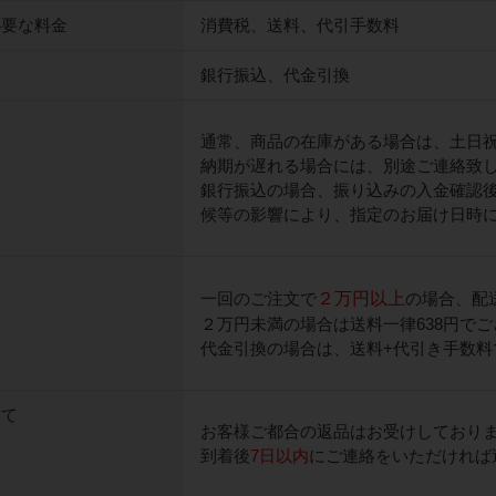
必要な料金
消費税、送料、代引手数料
て
銀行振込、代金引換
通常、商品の在庫がある場合は、土日
納期が遅れる場合には、別途ご連絡致
銀行振込の場合、振り込みの入金確認
候等の影響により、指定のお届け日時
一回のご注文で
２万円以上
の場合、配
２万円未満の場合は送料一律638円で
代金引換の場合は、送料+代引き手数料で
いて
お客様ご都合の返品はお受けしており
到着後
7日以内
にご連絡をいただければ