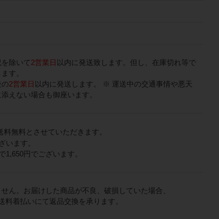
祝を除いて
2営業日
以内に発送致します。但し、在庫切れ等で
します。
後の
2営業日
以内に発送します。 ※ 運送中の交通事情や悪天
に添えない場合も御座います。
送料無料とさせていただきます。
ございます。
1,650円でございます。
ません。お届けした商品が不良、破損していた場合、
送料着払いにて返品交換を承ります。