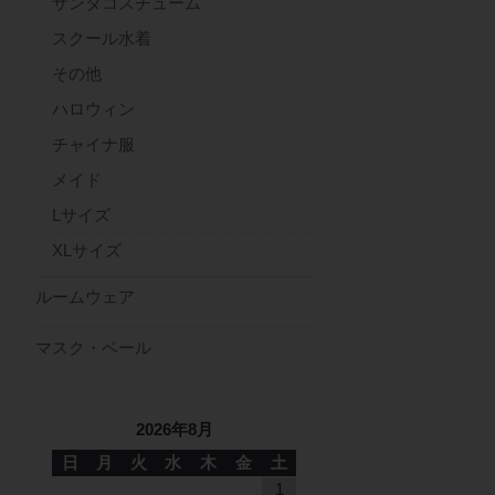
サンタコスチューム
スクール水着
その他
ハロウィン
チャイナ服
メイド
Lサイズ
XLサイズ
ルームウェア
マスク・ベール
2026年8月
日
月
火
水
木
金
土
1