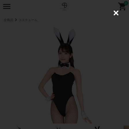
0
C
l
全商品
コスチューム
o
s
e