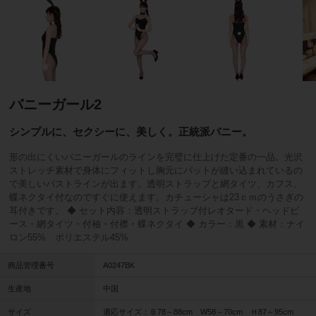
バニーガール2
シンプルに、セクシーに、美しく。正統派バニー。
形の出にくいバニーガールのラインを完璧に仕上げた定番の一品。光沢
ストレッチ素材で身体にフィットし胸元にパットが縫い込まれているの
で美しいバストラインが出ます。透明ストラップと網タイツ、カフス、
蝶ネクタイ付なのですぐに使えます。カチューシャは23ｃｍのうさぎの
耳付きです。 ◆ セット内容：透明ストラップ付レオタード・ヘッドピ
ース・網タイツ・付袖・付襟・蝶ネクタイ ◆ カラー：黒 ◆ 素材：ナイ
ロン55% ポリエステル45%
商品管理番号
A0247BK
生産地
中国
サイズ
適応サイズ：Ｂ78～88cm W58～70cm Ｈ87～95cm