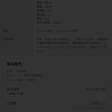
着丈：58cm
裾幅：32cm
伸縮性：あり
透け感：なし
裏地：なし
モデル身長：166cm
素材
ナイロン55% ポリエステル45%
注意事項
洗濯：液温は40℃を限度とし、手洗いができる 塩素系及
び酸素系漂白剤の使用禁止 底面温度110℃を限度として
スチームなしでアイロン仕上げができる 日陰のつり干し
がよい
単品販売
品番
A0247BK
JANコード
4580240640557
カタログ価格
4,980円
販売価格
会員のみ公開
（単価 × 入数）
注文数
ご注文には
ログイン
してください