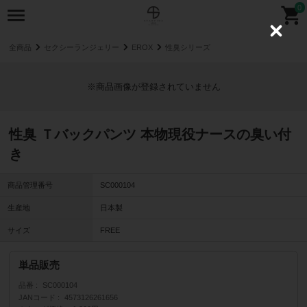
0
C
l
全商品
セクシーランジェリー
EROX
性臭シリーズ
o
s
e
※商品画像が登録されていません
性臭 Ｔバックパンツ 本物現役ナースの臭い付
き
商品管理番号
SC000104
生産地
日本製
サイズ
FREE
単品販売
品番
SC000104
JANコード
4573126261656