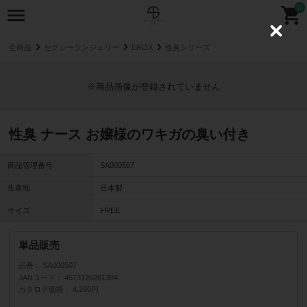
0
C
l
全商品
セクシーランジェリー
EROX
性臭シリーズ
o
s
e
※商品画像が登録されていません
性臭 ナース お嬢様のワキガの臭い付き
商品管理番号
SA000507
生産地
日本製
サイズ
FREE
単品販売
品番
SA000507
JANコード
4573126261304
カタログ価格
4,280円